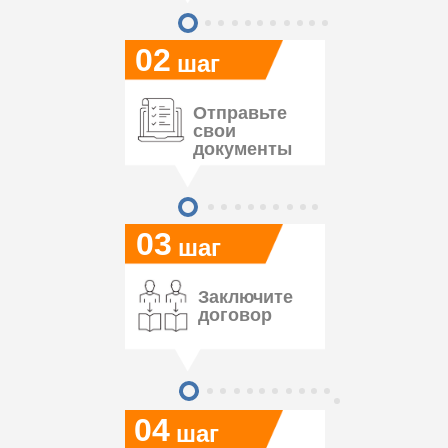
02
шаг
Отправьте
свои
документы
03
шаг
Заключите
договор
04
шаг