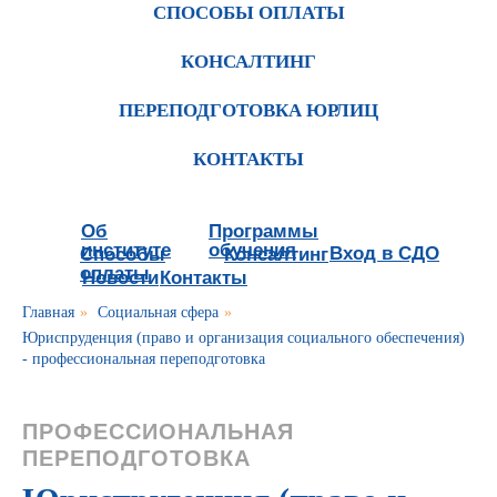
СПОСОБЫ ОПЛАТЫ
КОНСАЛТИНГ
ПЕРЕПОДГОТОВКА ЮРЛИЦ
КОНТАКТЫ
Об
Программы
институте
обучения
Вход в СДО
Способы
Консалтинг
оплаты
Новости
Контакты
Главная
»
Социальная сфера
»
Юриспруденция (право и организация социального обеспечения)
- профессиональная переподготовка
ПРОФЕССИОНАЛЬНАЯ
ПЕРЕПОДГОТОВКА