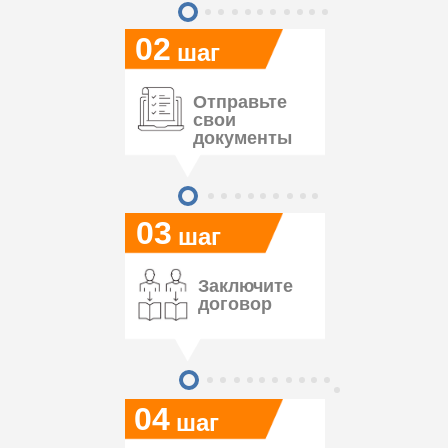
02
шаг
Отправьте
свои
документы
03
шаг
Заключите
договор
04
шаг