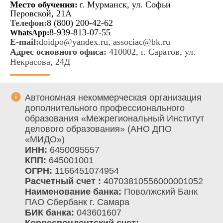
Место обучения:
г. Мурманск, ул. Софьи
Перовской, 21А
Телефон:
8 (800) 200-42-62
8-939-813-07-55
WhatsApp:
E-mail:
doidpo@yandex.ru
,
associac@bk.ru
Адрес основного офиса:
410002, г. Саратов, ул.
Некрасова, 24Д
Автономная некоммерческая организация
дополнительного профессионального
образования «Межрегиональный Институт
делового образования» (АНО ДПО
«МИДО»)
ИНН:
6450095557
КПП:
645001001
ОГРН:
1166451074954
Расчетный счет :
40703810556000001052
Наименование банка:
Поволжский Банк
ПАО Сбербанк г. Самара
БИК банка:
043601607