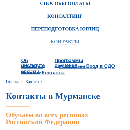
СПОСОБЫ ОПЛАТЫ
КОНСАЛТИНГ
ПЕРЕПОДГОТОВКА ЮРЛИЦ
КОНТАКТЫ
Об
Программы
институте
обучения
Вход в СДО
Способы
Консалтинг
оплаты
Новости
Контакты
Главная
»
Контакты
Контакты в Мурманске
Обучаем во всех регионах
Российской Федерации