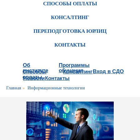
СПОСОБЫ ОПЛАТЫ
КОНСАЛТИНГ
ПЕРЕПОДГОТОВКА ЮРЛИЦ
КОНТАКТЫ
Об
Программы
институте
обучения
Вход в СДО
Способы
Консалтинг
оплаты
Новости
Контакты
Главная
»
Информационные технологии