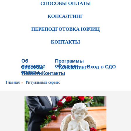
СПОСОБЫ ОПЛАТЫ
КОНСАЛТИНГ
ПЕРЕПОДГОТОВКА ЮРЛИЦ
КОНТАКТЫ
Об
Программы
институте
обучения
Вход в СДО
Способы
Консалтинг
оплаты
Новости
Контакты
Главная
»
Ритуальный сервис