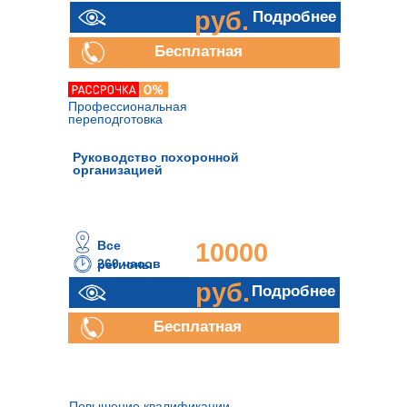
руб.
Подробнее
Бесплатная
консультация
Профессиональная
переподготовка
Руководство похоронной
организацией
Все
10000
260 часов
регионы
руб.
Подробнее
Бесплатная
консультация
Повышение квалификации