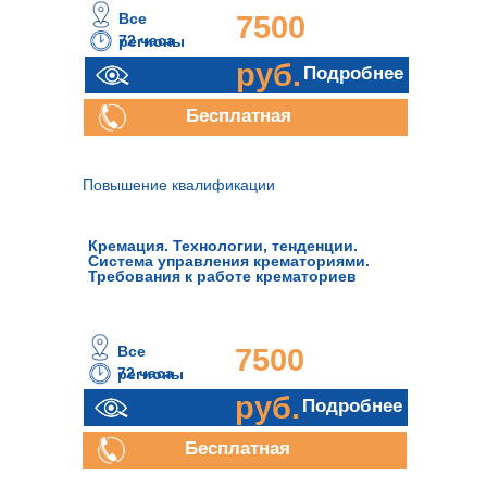
Все
7500
72 часа
регионы
руб.
Подробнее
Бесплатная
консультация
Повышение квалификации
Кремация. Технологии, тенденции.
Система управления крематориями.
Требования к работе крематориев
Все
7500
72 часа
регионы
руб.
Подробнее
Бесплатная
консультация