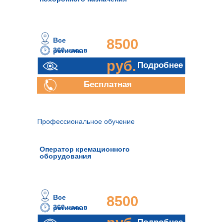
Все
8500
360 часов
регионы
руб.
Подробнее
Бесплатная
консультация
Профессиональное обучение
Оператор кремационного
оборудования
Все
8500
360 часов
регионы