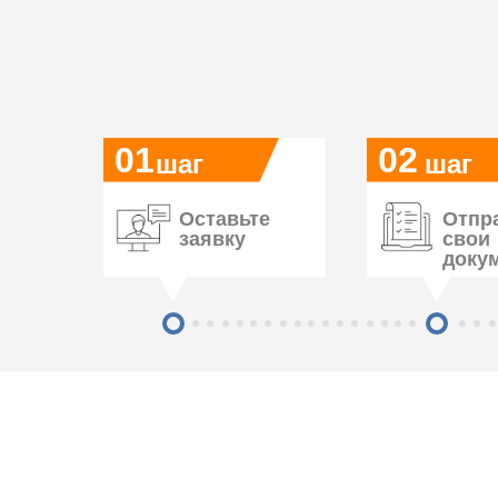
01
02
шаг
шаг
Оставьте
Отпр
заявку
свои
доку