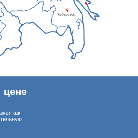
 цене
ажет как
ательную