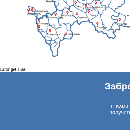
Error get alias
Забр
С вами 
получит