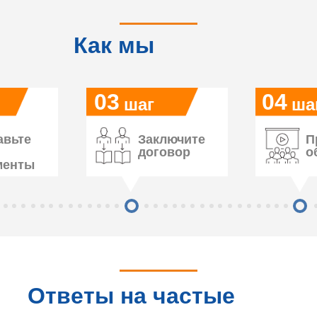
Как мы
работаем
03
04
шаг
ша
авьте
Заключите
П
договор
о
менты
Ответы на частые