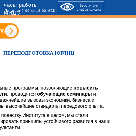
часы работы
Версия для
слабовидящих
Пн.-пт. с 9-00 до 18-00 МСК
МИДО
ЯВКУ
ПЕРЕПОДГОТОВКА ЮРЛИЦ
льные программы, позволяющие
повысить
уги
, проводятся
обучающие семинары
и
 важнейшие вызовы экономики, бизнеса и
ны высочайшие стандарты передового опыта.
повестку Института в целом, мы стали
ировать принципы устойчивого развития в наши
ультанты.