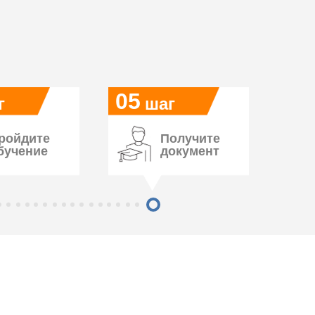
05
г
шаг
ройдите
Получите
бучение
документ