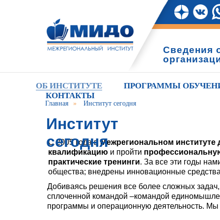
Сведения 
организац
ОБ ИНСТИТУТЕ
ПРОГРАММЫ ОБУЧЕН
КОНТАКТЫ
Главная
»
Институт сегодня
Институт
сегодня
С 2005 года в
Межрегиональном институте 
квалификацию
и пройти
профессиональную
практические тренинги
. За все эти годы н
общества; внедрены инновационные средства
Добиваясь решения все более сложных задач, 
сплоченной командой –командой единомышлен
программы и операционную деятельность. Мы –