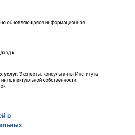
янно обновляющаяся информационная
дход к
х услуг
.
Эксперты, консультанты Института
 интеллектуальной собственности,
ок.
ей в
тельных