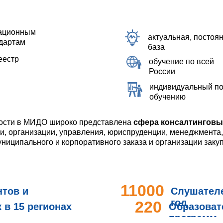
кационным
актуальная, посто
дартам
база
еестр
обучение по всей
России
индивидуальный по
обучению
ности в МИДО широко представлена
сфера консалтинговы
и, организации, управления, юриспруденции, менеджмента,
ниципального и корпоративного заказа и организации закуп
11000
нтов и
Слушател
год
220
в 15 регионах
Образова
программ