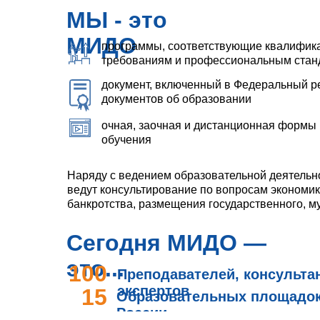
МЫ - это
МИДО
программы, соответствующие квалифи
требованиям и профессиональным стан
документ, включенный в Федеральный р
документов об образовании
очная, заочная и дистанционная формы
обучения
Наряду с ведением образовательной деятель
ведут консультирование по вопросам экономик
банкротства, размещения государственного, му
Сегодня МИДО —
это...
100
Преподавателей, консульта
экспертов
15
Образовательных площадок 
России