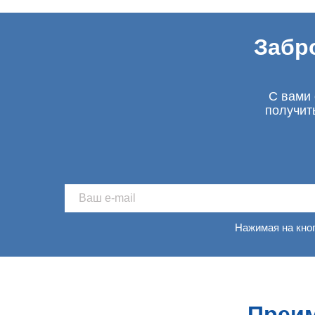
Забр
С вами 
получит
Нажимая на кно
Преим