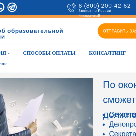
8 (800) 200-42-62
Звонок по России
бесплатный
об образовательной
ОТПРАВИТЬ ЗА
ии
ИЯ
СПОСОБЫ ОПЛАТЫ
КОНСАЛТИНГ
ение
По око
сможет
должно
Секрета
Делопр
Секрета