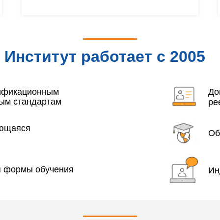
Институт работает с 2005
года
лификационным
До
ым стандартам
ре
яющаяся
Об
я формы обучения
Ин