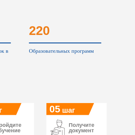
220
ок в
Образовательных программ
05
г
шаг
ройдите
Получите
бучение
документ