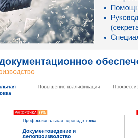
Помощн
Руковод
(секрет
Специа
документационное обеспеч
оизводство
альная
Повышение квалификации
Профессио
овка
Профессиональная переподготовка
Документоведение и
делопроизводство