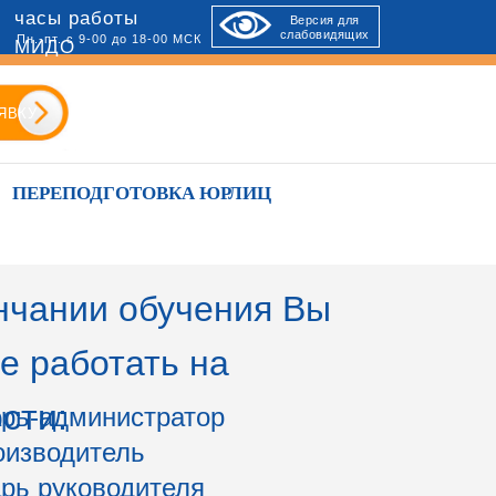
часы работы
Версия для
слабовидящих
Пн.-пт. с 9-00 до 18-00 МСК
МИДО
ЯВКУ
ПЕРЕПОДГОТОВКА ЮРЛИЦ
нчании обучения Вы
е работать на
сти:
рь-администратор
оизводитель
рь руководителя