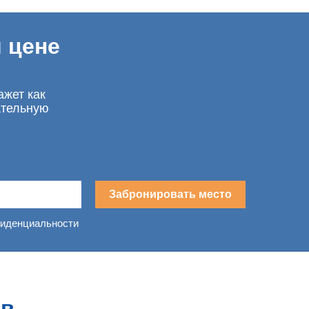
 цене
ажет как
ательную
Забронировать место
фиденциальности
О
в