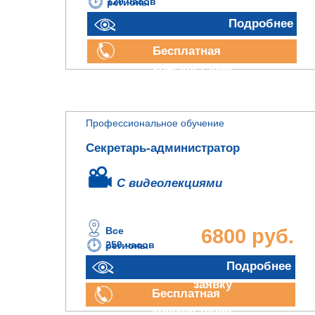
120 часов
регионы
руб.
Подробнее
Бесплатная
консультация
Профессиональное обучение
Секретарь-администратор
С видеолекциями
Все
6800 руб.
250 часов
регионы
Отправить
Подробнее
заявку
Бесплатная
консультация