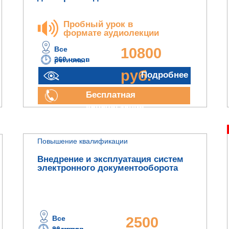
Пробный урок в
формате аудиолекции
Все
10800
260 часов
регионы
руб.
Подробнее
Бесплатная
консультация
Повышение квалификации
Внедрение и эксплуатация систем
электронного документооборота
Все
2500