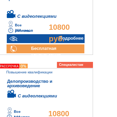
С видеолекциями
Все
10800
260 часов
регионы
руб.
Подробнее
Бесплатная
консультация
Специалистам
архива
Повышение квалификации
Делопроизводство и
архивоведение
С видеолекциями
Все
10800