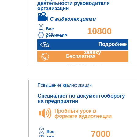
деятельности руководителя
организации
С видеолекциями
Все
10800
260 часов
регионы
руб.
Отправить
Подробнее
заявку
Бесплатная
консультация
Повышение квалификации
Специалист по документообороту
на предприятии
Пробный урок в
формате аудиолекции
Все
7000