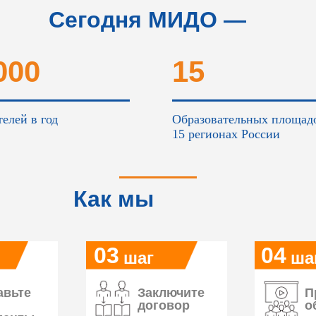
Сегодня МИДО —
это...
000
15
елей в год
Образовательных площад
15 регионах России
Как мы
работаем
03
04
шаг
ша
авьте
Заключите
П
договор
о