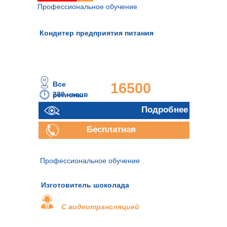
Профессиональное обучение
Кондитер предприятия питания
Все
16500
280 часов
регионы
руб.
Подробнее
Бесплатная
консультация
Профессиональное обучение
Изготовитель шоколада
С видеотрансляцией