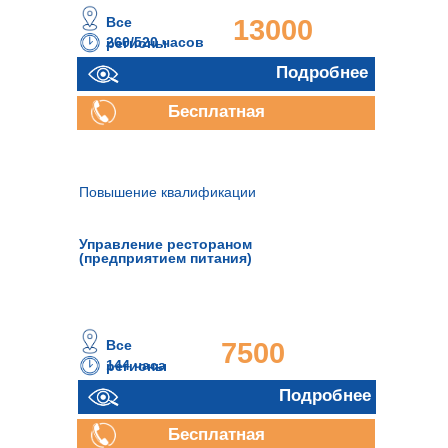
Все
13000
260/520 часов
регионы
руб.
Подробнее
Подробнее
Бесплатная
консультация
Повышение квалификации
Управление рестораном
(предприятием питания)
Все
7500
144 часа
регионы
руб.
Подробнее
Бесплатная