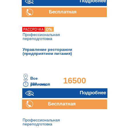
руб.
Подробнее
Бесплатная
консультация
Профессиональная
переподготовка
Управление рестораном
(предприятием питания)
Все
16500
280 часов
регионы
руб.
Подробнее
Бесплатная
консультация
Профессиональная
переподготовка