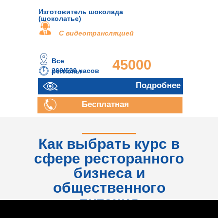
Изготовитель шоколада
(шоколатье)
С видеотрансляцией
Все
45000
260/520 часов
регионы
руб.
Подробнее
Бесплатная
консультация
Как выбрать курс в
сфере ресторанного
бизнеса и
общественного
питания