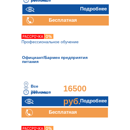
280 часов
регионы
руб.
Подробнее
Подробнее
Бесплатная
консультация
Профессиональное обучение
Официант/Бармен предприятия
питания
Все
16500
280 часов
регионы
руб.
Подробнее
Бесплатная
консультация