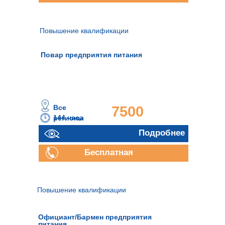
консультация
Повышение квалификации
Повар предприятия питания
Все
7500
144 часа
регионы
руб.
Подробнее
Подробнее
Бесплатная
консультация
Повышение квалификации
Официант/Бармен предприятия
питания