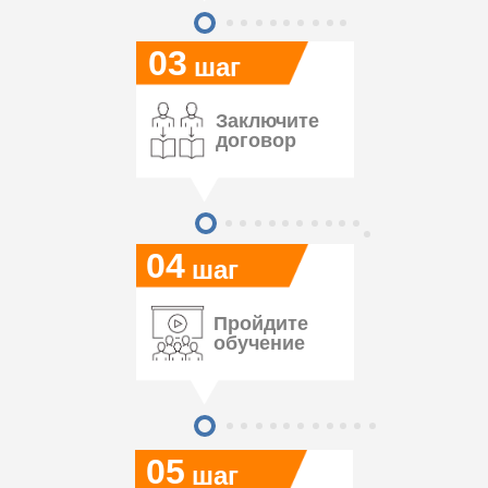
03
шаг
Заключите
договор
04
шаг
Пройдите
обучение
05
шаг