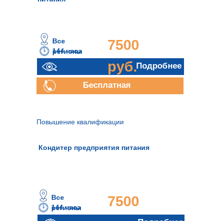
Все
7500
144 часа
регионы
руб.
Подробнее
Бесплатная
консультация
Повышение квалификации
Кондитер предприятия питания
Все
7500
144 часа
регионы