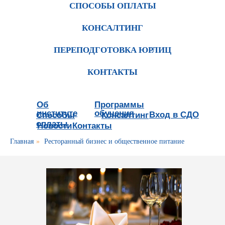
СПОСОБЫ ОПЛАТЫ
КОНСАЛТИНГ
ПЕРЕПОДГОТОВКА ЮРЛИЦ
КОНТАКТЫ
Об
Программы
институте
обучения
Вход в СДО
Способы
Консалтинг
оплаты
Новости
Контакты
Главная
»
Ресторанный бизнес и общественное питание