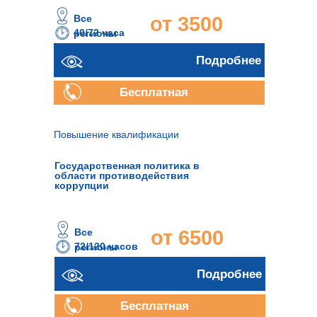
Все
от 3500
40/72 часа
регионы
руб.
Подробнее
Бесплатная
консультация
Повышение квалификации
Государственная политика в
области противодействия
коррупции
Все
от 6500
72/120 часов
регионы
руб.
Подробнее
Бесплатная