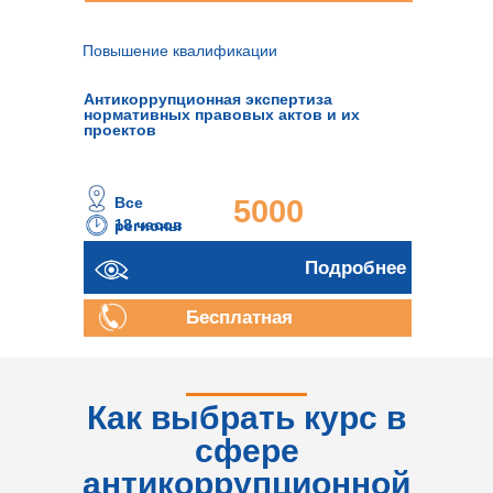
консультация
Повышение квалификации
Антикоррупционная экспертиза
нормативных правовых актов и их
проектов
Все
5000
18 часов
регионы
руб.
Подробнее
Бесплатная
консультация
Как выбрать курс в
сфере
антикоррупционной