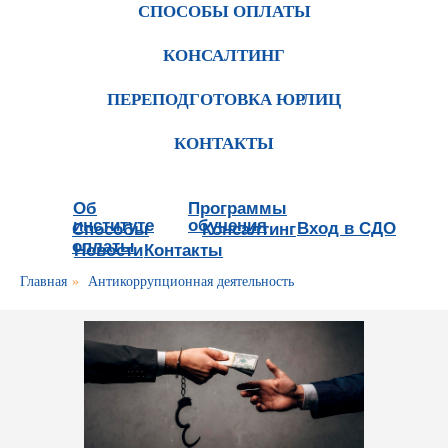
СПОСОБЫ ОПЛАТЫ
КОНСАЛТИНГ
ПЕРЕПОДГОТОВКА ЮРЛИЦ
КОНТАКТЫ
Об
Программы
институте
обучения
Вход в СДО
Способы
Консалтинг
оплаты
Новости
Контакты
Главная
»
Антикоррупционная деятельность