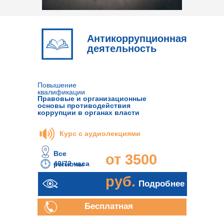
Антикоррупционная
деятельность
Повышение
квалификации
Правовые и организационные
основы противодействия
коррупции в органах власти
Курс с аудиолекциями
Все
от 3500
40/72 часа
регионы
руб.
Подробнее
 в Мурманске
Бесплатная
консультация