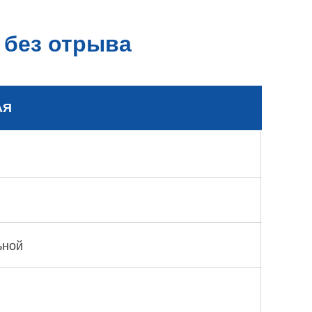
 без отрыва
АЯ
ьной