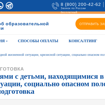
8 (800) 200-42-62
Звонок по России
бесплатный
об образовательной
ОТПРАВИТЬ ЗА
ии
ИЯ
СПОСОБЫ ОПЛАТЫ
КОНСАЛТИНГ
рудной жизненной ситуации, кризисной ситуации, социально опасном по
ГОТОВКА
ьями с детьми, находящимися в
туации, социально опасном по
подготовка