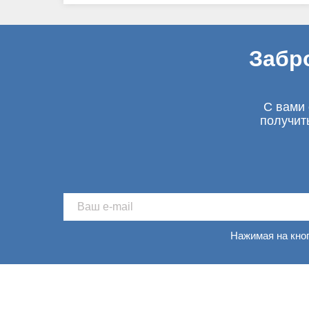
Забр
С вами 
получит
Нажимая на кно