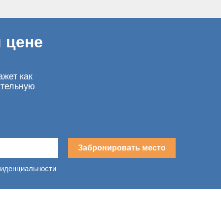
 цене
ажет как
ательную
Забронировать место
фиденциальности