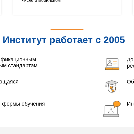
числе и мобильном
Институт работает с 2005
года
лификационным
До
ым стандартам
ре
яющаяся
Об
я формы обучения
Ин